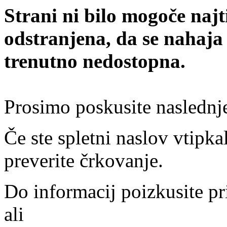
Strani ni bilo mogoče najt
odstranjena, da se nahaja
trenutno nedostopna.
Prosimo poskusite naslednj
Če ste spletni naslov vtipkal
preverite črkovanje.
Do informacij poizkusite pr
ali