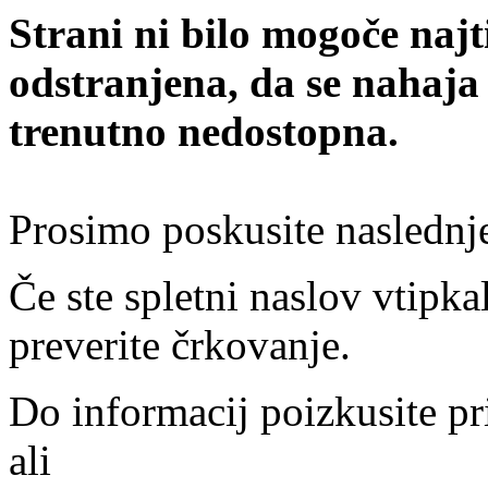
Strani ni bilo mogoče najt
odstranjena, da se nahaja
trenutno nedostopna.
Prosimo poskusite naslednj
Če ste spletni naslov vtipkal
preverite črkovanje.
Do informacij poizkusite pr
ali