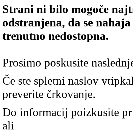
Strani ni bilo mogoče najt
odstranjena, da se nahaja
trenutno nedostopna.
Prosimo poskusite naslednj
Če ste spletni naslov vtipkal
preverite črkovanje.
Do informacij poizkusite pr
ali