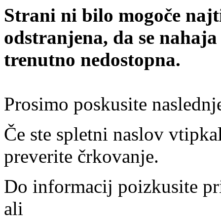
Strani ni bilo mogoče najt
odstranjena, da se nahaja
trenutno nedostopna.
Prosimo poskusite naslednj
Če ste spletni naslov vtipkal
preverite črkovanje.
Do informacij poizkusite pr
ali