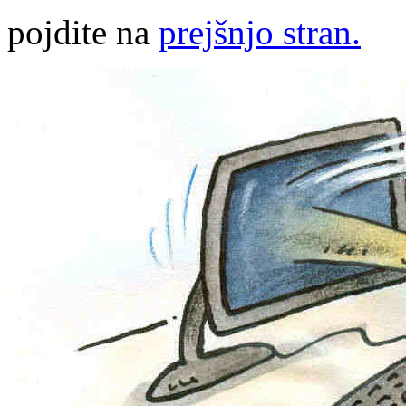
pojdite na
prejšnjo stran.