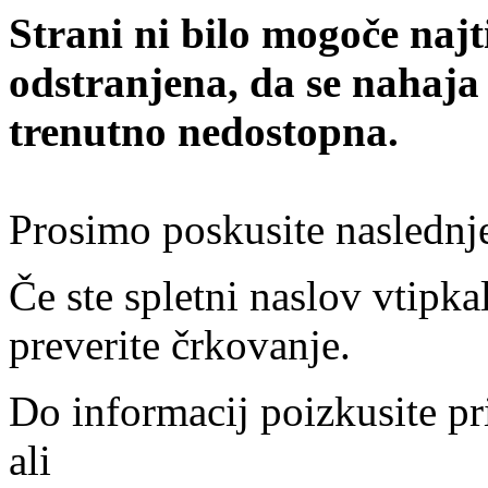
Strani ni bilo mogoče najt
odstranjena, da se nahaja
trenutno nedostopna.
Prosimo poskusite naslednj
Če ste spletni naslov vtipkal
preverite črkovanje.
Do informacij poizkusite pr
ali