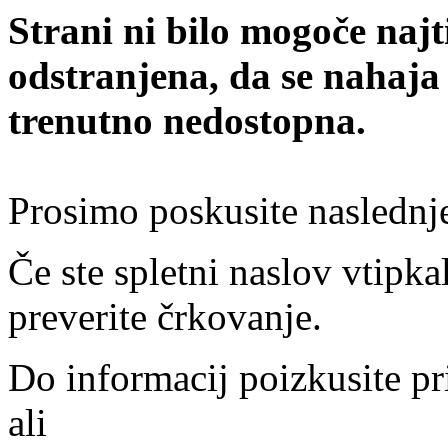
Strani ni bilo mogoče najt
odstranjena, da se nahaja
trenutno nedostopna.
Prosimo poskusite naslednj
Če ste spletni naslov vtipkal
preverite črkovanje.
Do informacij poizkusite pr
ali