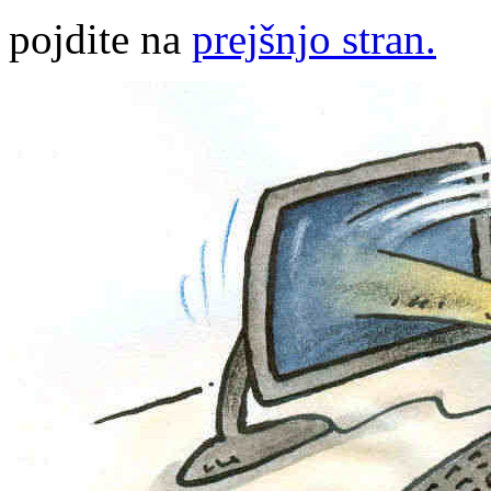
pojdite na
prejšnjo stran.