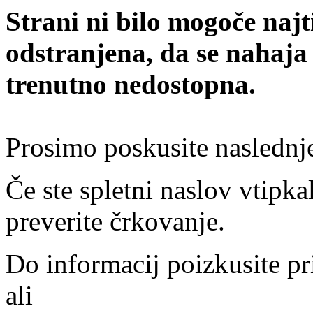
Strani ni bilo mogoče najt
odstranjena, da se nahaja
trenutno nedostopna.
Prosimo poskusite naslednj
Če ste spletni naslov vtipkal
preverite črkovanje.
Do informacij poizkusite pr
ali