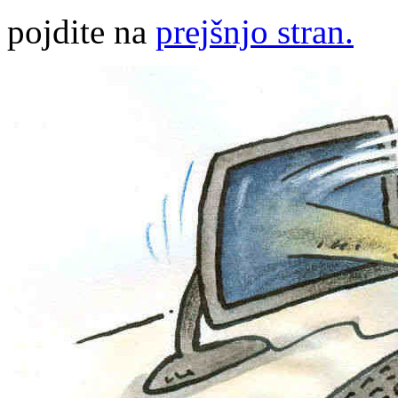
pojdite na
prejšnjo stran.