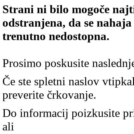
Strani ni bilo mogoče najt
odstranjena, da se nahaja
trenutno nedostopna.
Prosimo poskusite naslednj
Če ste spletni naslov vtipkal
preverite črkovanje.
Do informacij poizkusite pr
ali