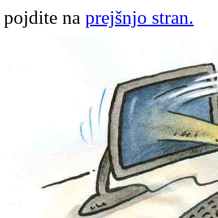
pojdite na
prejšnjo stran.