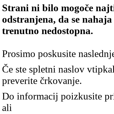
Strani ni bilo mogoče najt
odstranjena, da se nahaja
trenutno nedostopna.
Prosimo poskusite naslednj
Če ste spletni naslov vtipkal
preverite črkovanje.
Do informacij poizkusite pr
ali