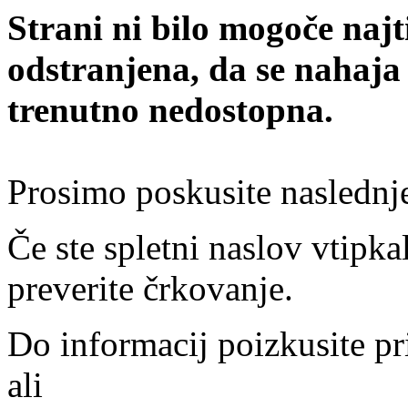
Strani ni bilo mogoče najt
odstranjena, da se nahaja
trenutno nedostopna.
Prosimo poskusite naslednj
Če ste spletni naslov vtipkal
preverite črkovanje.
Do informacij poizkusite pr
ali