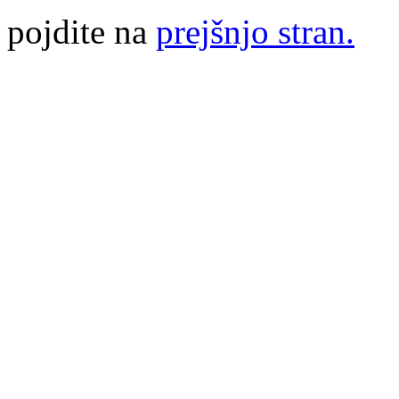
pojdite na
prejšnjo stran.