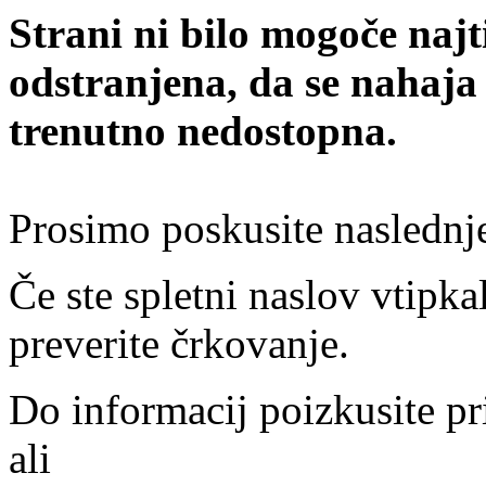
Strani ni bilo mogoče najt
odstranjena, da se nahaja
trenutno nedostopna.
Prosimo poskusite naslednj
Če ste spletni naslov vtipkal
preverite črkovanje.
Do informacij poizkusite pr
ali