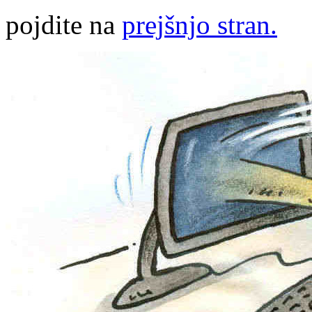
pojdite na
prejšnjo stran.