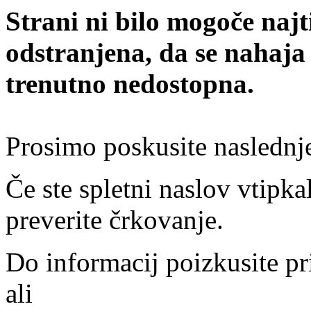
Strani ni bilo mogoče najt
odstranjena, da se nahaja
trenutno nedostopna.
Prosimo poskusite naslednj
Če ste spletni naslov vtipkal
preverite črkovanje.
Do informacij poizkusite pr
ali