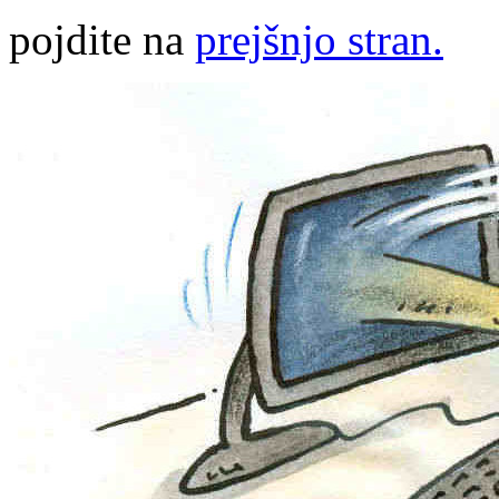
pojdite na
prejšnjo stran.