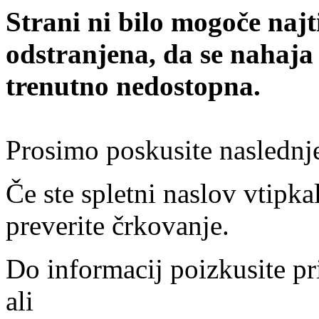
Strani ni bilo mogoče najt
odstranjena, da se nahaja
trenutno nedostopna.
Prosimo poskusite naslednj
Če ste spletni naslov vtipkal
preverite črkovanje.
Do informacij poizkusite pr
ali