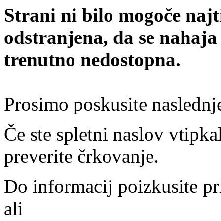
Strani ni bilo mogoče najt
odstranjena, da se nahaja
trenutno nedostopna.
Prosimo poskusite naslednj
Če ste spletni naslov vtipkal
preverite črkovanje.
Do informacij poizkusite pr
ali