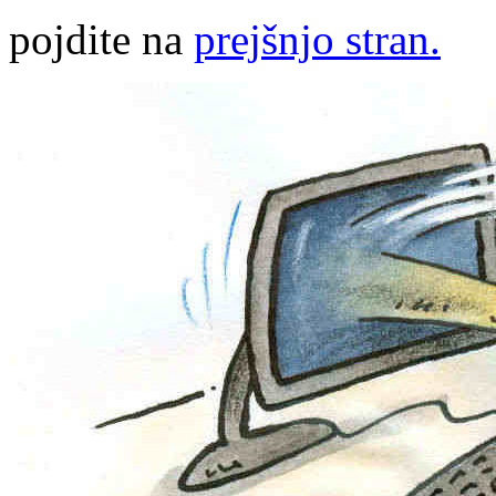
pojdite na
prejšnjo stran.