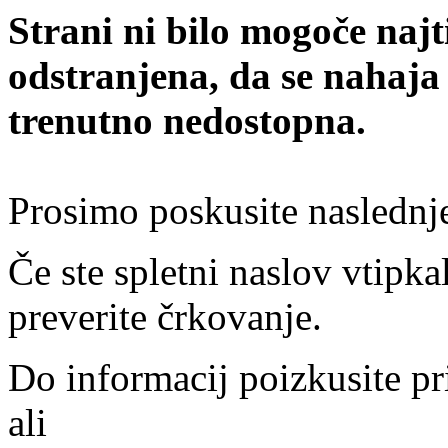
Strani ni bilo mogoče najt
odstranjena, da se nahaja
trenutno nedostopna.
Prosimo poskusite naslednj
Če ste spletni naslov vtipkal
preverite črkovanje.
Do informacij poizkusite pr
ali