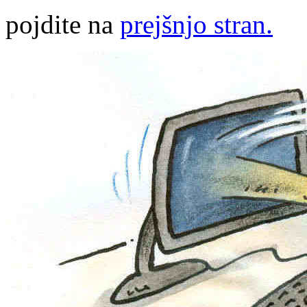
pojdite na
prejšnjo stran.