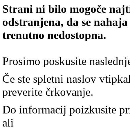
Strani ni bilo mogoče najt
odstranjena, da se nahaja
trenutno nedostopna.
Prosimo poskusite naslednj
Če ste spletni naslov vtipkal
preverite črkovanje.
Do informacij poizkusite pr
ali