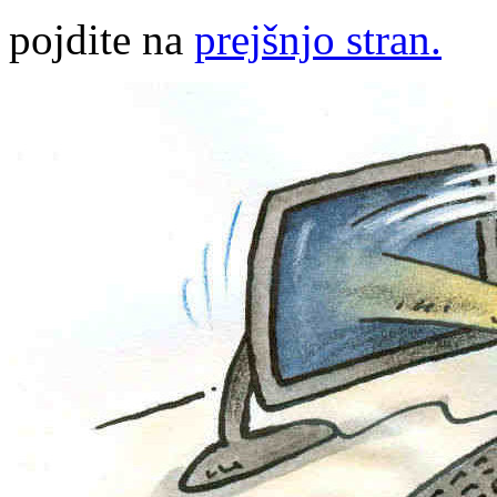
pojdite na
prejšnjo stran.