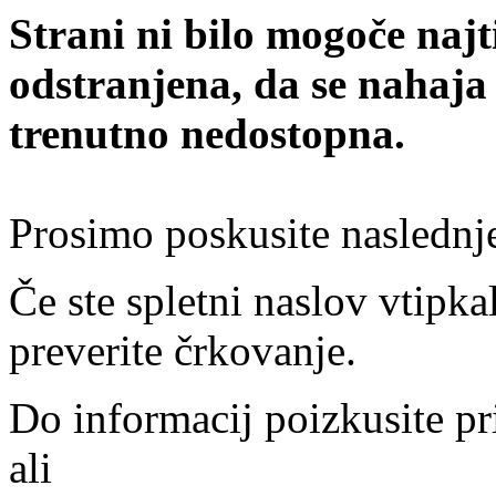
Strani ni bilo mogoče najt
odstranjena, da se nahaja
trenutno nedostopna.
Prosimo poskusite naslednj
Če ste spletni naslov vtipkal
preverite črkovanje.
Do informacij poizkusite pr
ali