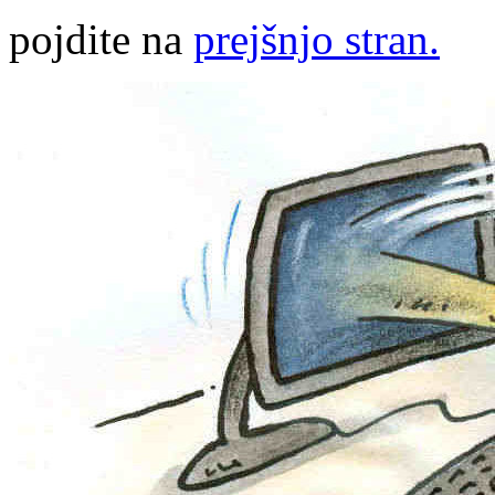
pojdite na
prejšnjo stran.