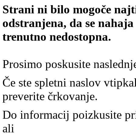
Strani ni bilo mogoče najt
odstranjena, da se nahaja
trenutno nedostopna.
Prosimo poskusite naslednj
Če ste spletni naslov vtipkal
preverite črkovanje.
Do informacij poizkusite pr
ali