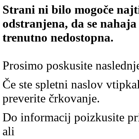
Strani ni bilo mogoče najt
odstranjena, da se nahaja
trenutno nedostopna.
Prosimo poskusite naslednj
Če ste spletni naslov vtipkal
preverite črkovanje.
Do informacij poizkusite pr
ali