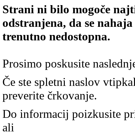
Strani ni bilo mogoče najt
odstranjena, da se nahaja
trenutno nedostopna.
Prosimo poskusite naslednj
Če ste spletni naslov vtipkal
preverite črkovanje.
Do informacij poizkusite pr
ali