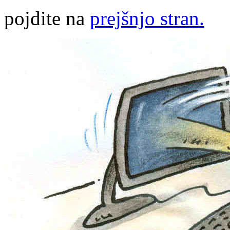
pojdite na
prejšnjo stran.