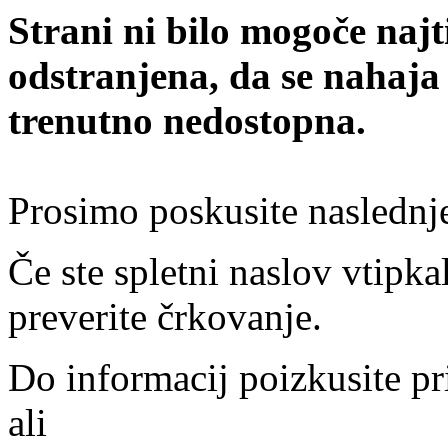
Strani ni bilo mogoče najt
odstranjena, da se nahaja
trenutno nedostopna.
Prosimo poskusite naslednj
Če ste spletni naslov vtipkal
preverite črkovanje.
Do informacij poizkusite pr
ali