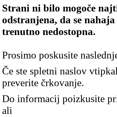
Strani ni bilo mogoče najt
odstranjena, da se nahaja
trenutno nedostopna.
Prosimo poskusite naslednj
Če ste spletni naslov vtipkal
preverite črkovanje.
Do informacij poizkusite pr
ali