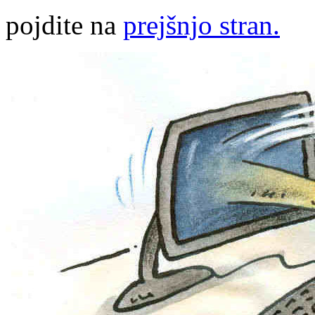
pojdite na
prejšnjo stran.