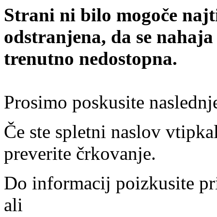
Strani ni bilo mogoče najt
odstranjena, da se nahaja
trenutno nedostopna.
Prosimo poskusite naslednj
Če ste spletni naslov vtipkal
preverite črkovanje.
Do informacij poizkusite pr
ali