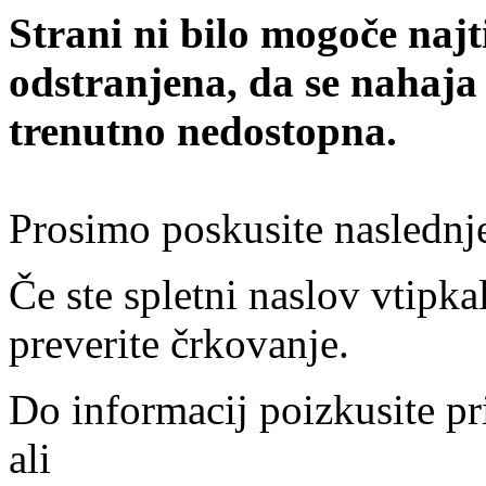
Strani ni bilo mogoče najt
odstranjena, da se nahaja
trenutno nedostopna.
Prosimo poskusite naslednj
Če ste spletni naslov vtipkal
preverite črkovanje.
Do informacij poizkusite pr
ali