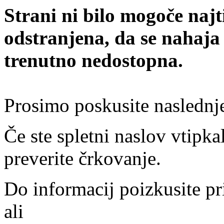
Strani ni bilo mogoče najt
odstranjena, da se nahaja
trenutno nedostopna.
Prosimo poskusite naslednj
Če ste spletni naslov vtipkal
preverite črkovanje.
Do informacij poizkusite pr
ali