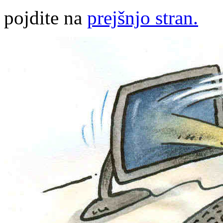
pojdite na
prejšnjo stran.