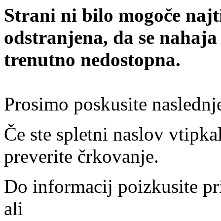
Strani ni bilo mogoče najt
odstranjena, da se nahaja
trenutno nedostopna.
Prosimo poskusite naslednj
Če ste spletni naslov vtipkal
preverite črkovanje.
Do informacij poizkusite pr
ali