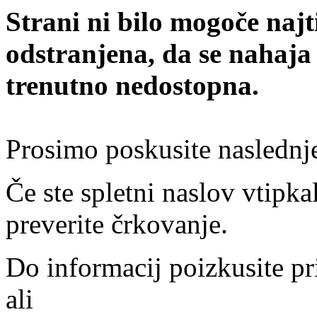
Strani ni bilo mogoče najt
odstranjena, da se nahaja
trenutno nedostopna.
Prosimo poskusite naslednj
Če ste spletni naslov vtipkal
preverite črkovanje.
Do informacij poizkusite pr
ali