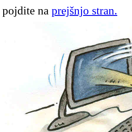
pojdite na
prejšnjo stran.