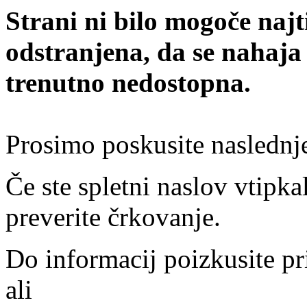
Strani ni bilo mogoče najt
odstranjena, da se nahaja
trenutno nedostopna.
Prosimo poskusite naslednj
Če ste spletni naslov vtipkal
preverite črkovanje.
Do informacij poizkusite pr
ali