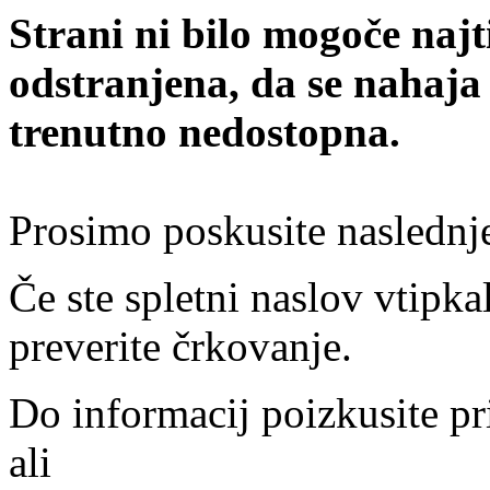
Strani ni bilo mogoče najt
odstranjena, da se nahaja
trenutno nedostopna.
Prosimo poskusite naslednj
Če ste spletni naslov vtipkal
preverite črkovanje.
Do informacij poizkusite pr
ali