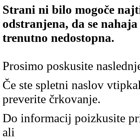
Strani ni bilo mogoče najt
odstranjena, da se nahaja
trenutno nedostopna.
Prosimo poskusite naslednj
Če ste spletni naslov vtipkal
preverite črkovanje.
Do informacij poizkusite pr
ali