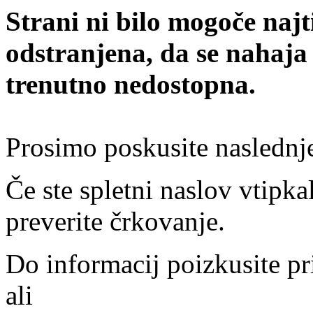
Strani ni bilo mogoče najt
odstranjena, da se nahaja
trenutno nedostopna.
Prosimo poskusite naslednj
Če ste spletni naslov vtipkal
preverite črkovanje.
Do informacij poizkusite pr
ali