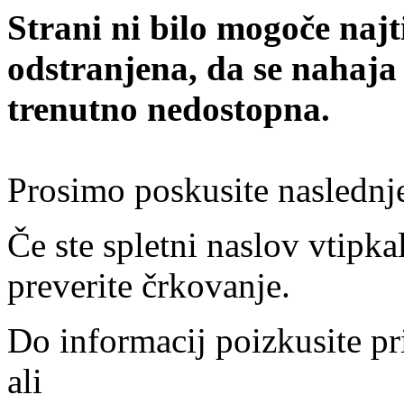
Strani ni bilo mogoče najt
odstranjena, da se nahaja
trenutno nedostopna.
Prosimo poskusite naslednj
Če ste spletni naslov vtipkal
preverite črkovanje.
Do informacij poizkusite pr
ali