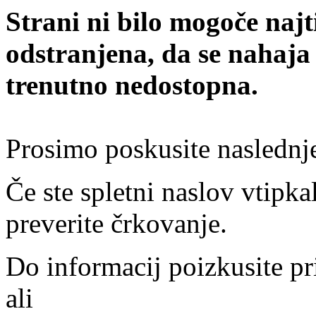
Strani ni bilo mogoče najt
odstranjena, da se nahaja
trenutno nedostopna.
Prosimo poskusite naslednj
Če ste spletni naslov vtipkal
preverite črkovanje.
Do informacij poizkusite pr
ali