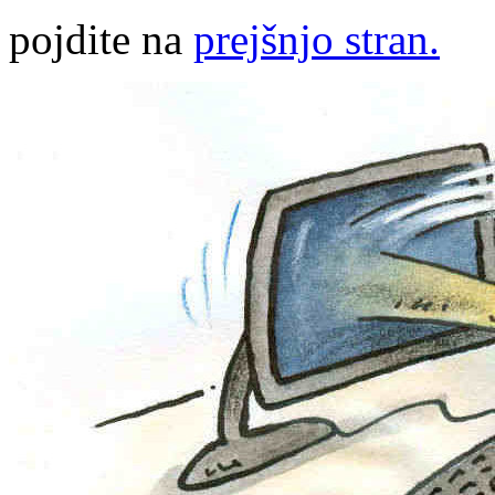
pojdite na
prejšnjo stran.