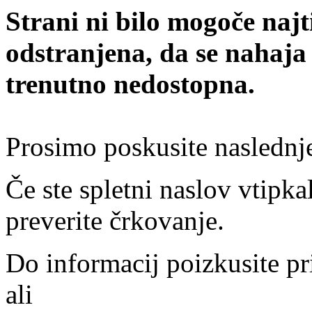
Strani ni bilo mogoče najt
odstranjena, da se nahaja
trenutno nedostopna.
Prosimo poskusite naslednj
Če ste spletni naslov vtipkal
preverite črkovanje.
Do informacij poizkusite pr
ali