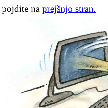
pojdite na
prejšnjo stran.