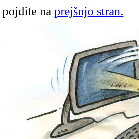
pojdite na
prejšnjo stran.