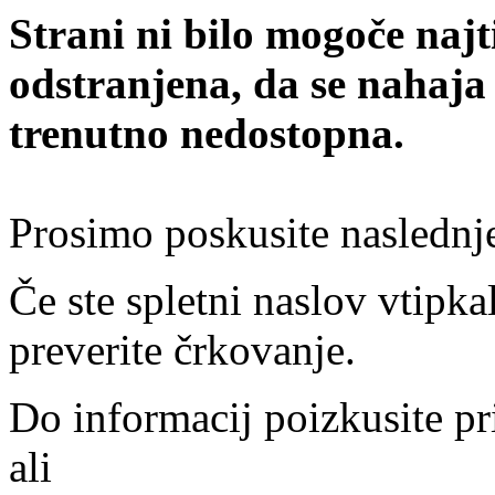
Strani ni bilo mogoče najt
odstranjena, da se nahaja
trenutno nedostopna.
Prosimo poskusite naslednj
Če ste spletni naslov vtipkal
preverite črkovanje.
Do informacij poizkusite pr
ali