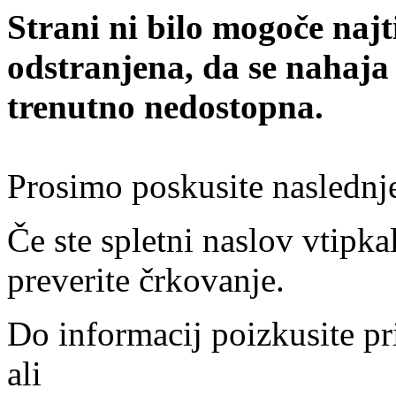
Strani ni bilo mogoče najt
odstranjena, da se nahaja
trenutno nedostopna.
Prosimo poskusite naslednj
Če ste spletni naslov vtipkal
preverite črkovanje.
Do informacij poizkusite pr
ali