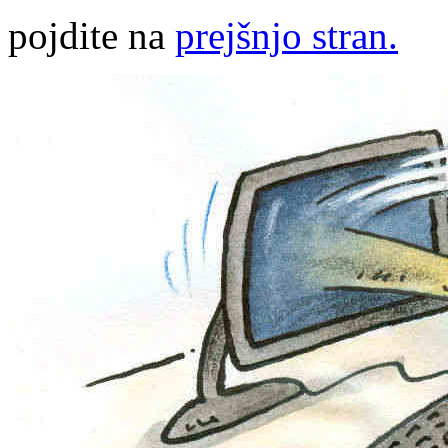
pojdite na
prejšnjo stran.