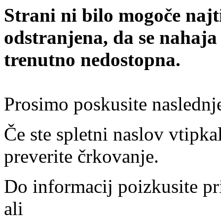
Strani ni bilo mogoče najt
odstranjena, da se nahaja
trenutno nedostopna.
Prosimo poskusite naslednj
Če ste spletni naslov vtipkal
preverite črkovanje.
Do informacij poizkusite pr
ali