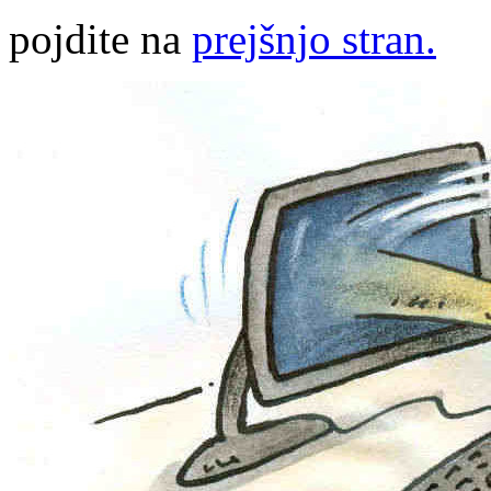
pojdite na
prejšnjo stran.