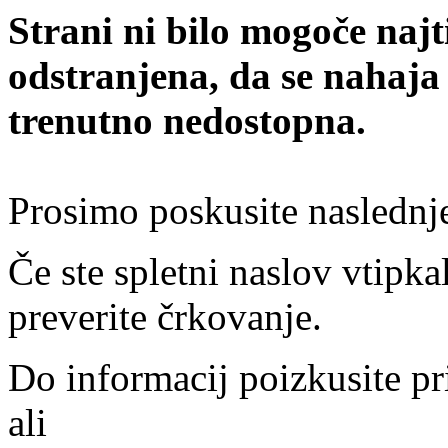
Strani ni bilo mogoče najt
odstranjena, da se nahaja
trenutno nedostopna.
Prosimo poskusite naslednj
Če ste spletni naslov vtipkal
preverite črkovanje.
Do informacij poizkusite pr
ali