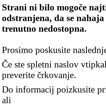
Strani ni bilo mogoče najt
odstranjena, da se nahaja
trenutno nedostopna.
Prosimo poskusite naslednj
Če ste spletni naslov vtipkal
preverite črkovanje.
Do informacij poizkusite pr
ali