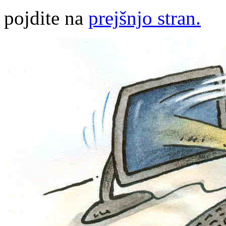
pojdite na
prejšnjo stran.