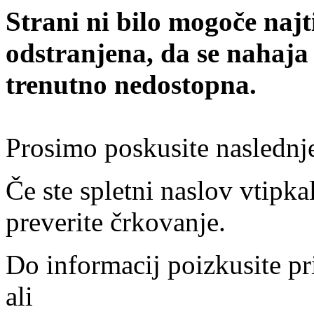
Strani ni bilo mogoče najt
odstranjena, da se nahaja
trenutno nedostopna.
Prosimo poskusite naslednj
Če ste spletni naslov vtipkal
preverite črkovanje.
Do informacij poizkusite pr
ali