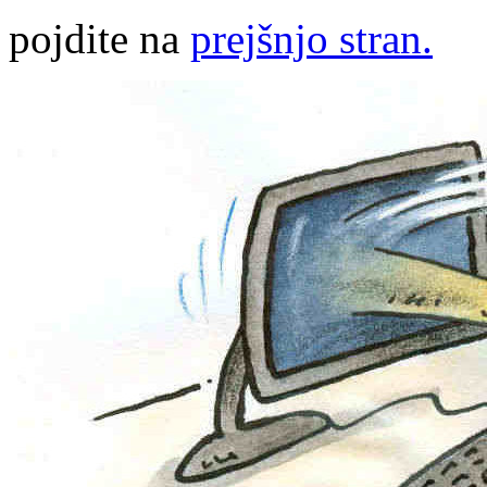
pojdite na
prejšnjo stran.