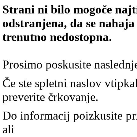
Strani ni bilo mogoče najt
odstranjena, da se nahaja
trenutno nedostopna.
Prosimo poskusite naslednj
Če ste spletni naslov vtipkal
preverite črkovanje.
Do informacij poizkusite pr
ali