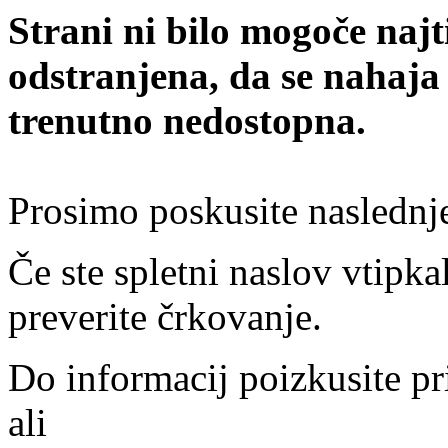
Strani ni bilo mogoče najt
odstranjena, da se nahaja
trenutno nedostopna.
Prosimo poskusite naslednj
Če ste spletni naslov vtipkal
preverite črkovanje.
Do informacij poizkusite pr
ali