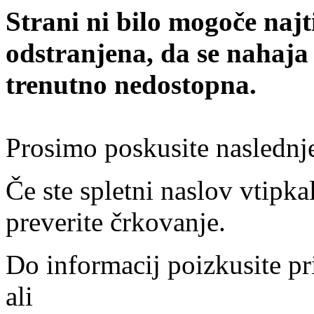
Strani ni bilo mogoče najt
odstranjena, da se nahaja
trenutno nedostopna.
Prosimo poskusite naslednj
Če ste spletni naslov vtipkal
preverite črkovanje.
Do informacij poizkusite pr
ali