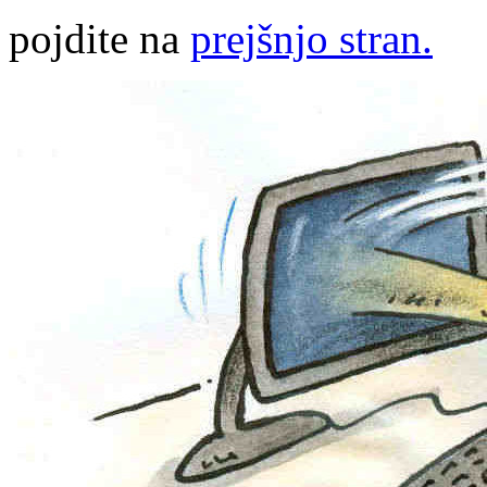
pojdite na
prejšnjo stran.