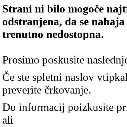
Strani ni bilo mogoče najt
odstranjena, da se nahaja
trenutno nedostopna.
Prosimo poskusite naslednj
Če ste spletni naslov vtipkal
preverite črkovanje.
Do informacij poizkusite pr
ali