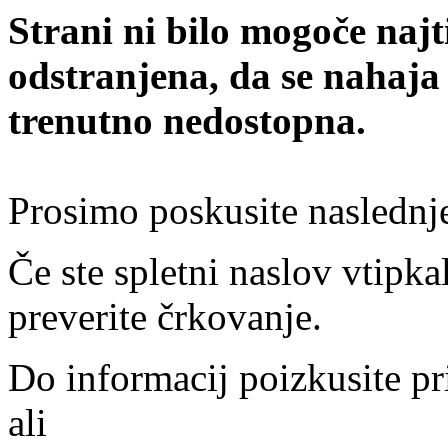
Strani ni bilo mogoče najt
odstranjena, da se nahaja
trenutno nedostopna.
Prosimo poskusite naslednj
Če ste spletni naslov vtipkal
preverite črkovanje.
Do informacij poizkusite pr
ali