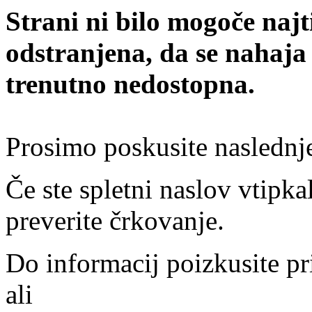
Strani ni bilo mogoče najt
odstranjena, da se nahaja
trenutno nedostopna.
Prosimo poskusite naslednj
Če ste spletni naslov vtipkal
preverite črkovanje.
Do informacij poizkusite pr
ali