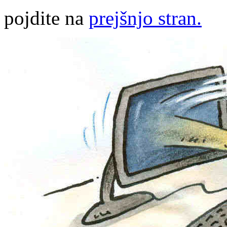
pojdite na
prejšnjo stran.