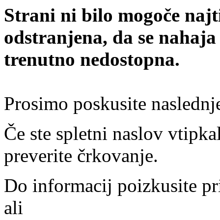
Strani ni bilo mogoče najt
odstranjena, da se nahaja
trenutno nedostopna.
Prosimo poskusite naslednj
Če ste spletni naslov vtipkal
preverite črkovanje.
Do informacij poizkusite pr
ali