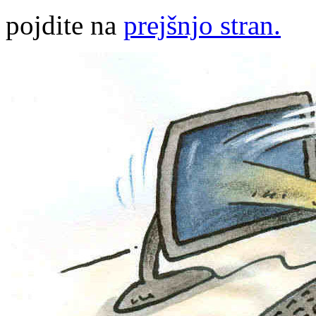
pojdite na
prejšnjo stran.