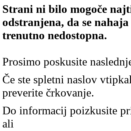
Strani ni bilo mogoče najt
odstranjena, da se nahaja
trenutno nedostopna.
Prosimo poskusite naslednj
Če ste spletni naslov vtipkal
preverite črkovanje.
Do informacij poizkusite pr
ali