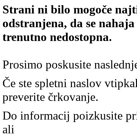
Strani ni bilo mogoče najt
odstranjena, da se nahaja
trenutno nedostopna.
Prosimo poskusite naslednj
Če ste spletni naslov vtipkal
preverite črkovanje.
Do informacij poizkusite pr
ali